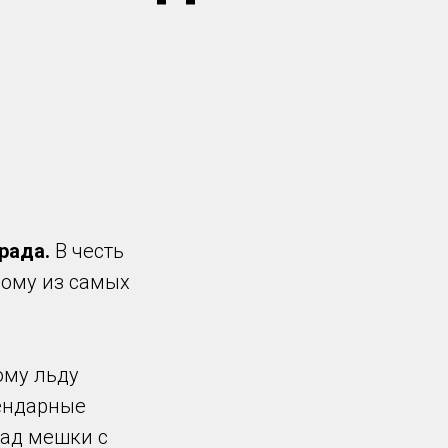
рада.
В честь
ному из самых
ому льду
гендарные
рад мешки с