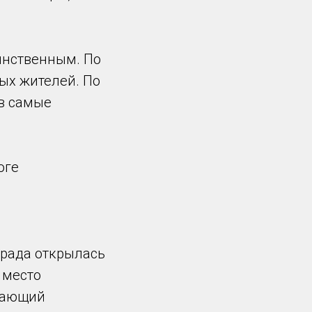
инственным. По
ых жителей. По
в самые
оге
рада открылась
 место
здающий