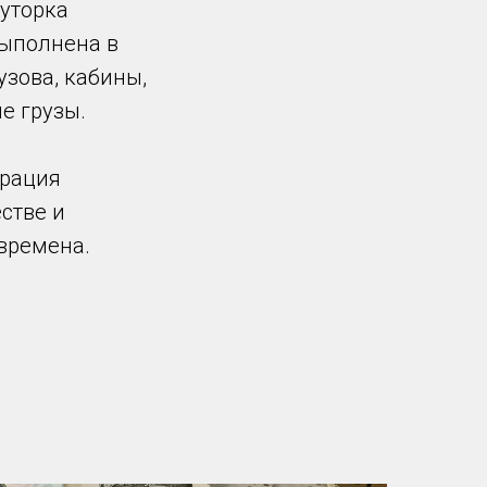
луторка
выполнена в
зова, кабины,
е грузы.
трация
стве и
времена.