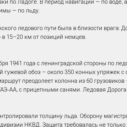
ки по Ладоге. В период навигации — по воде, а
имы — по льду.
кого ледового пути была в близости врага: Д
 в 15–20 км от позиций немцев.
бря 1941 года с ленинградской стороны по лед
 гужевой обоз – около 350 конных упряжек с 
маршрут преодолеет колонна из 60 грузовиков
 ГАЗ‑АА, с прицепными санями. Ледовая Дорог
нтролировали толщину льда. Оборону магист
дивизии НКВД. Защита требовалась не только 