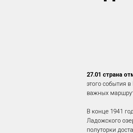
27.01 страна от
этого события 
важных маршру
В конце 1941 го
Ладожского озе
полуторки дост