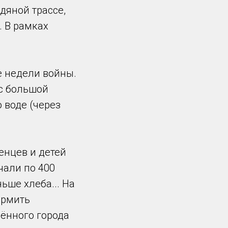
дяной трассе,
. В рамках
е недели войны.
 с большой
 воде (через
енцев и детей
чали по 400
ьше хлеба... На
ормить
ённого города