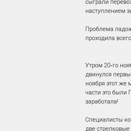
сыграли перевоз
наступлением з
Проблема ладожс
проходила всего
Утром 20‑го ноя
двинулся первый
ноября этот же 
части это были
заработала!
Специалисты ко
две стрелковые 