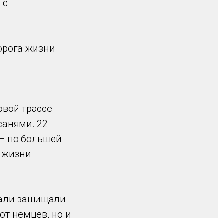
 с
орога жизни
овой трассе
санями. 22
 – по большей
а жизни
рали защищали
от немцев, но и