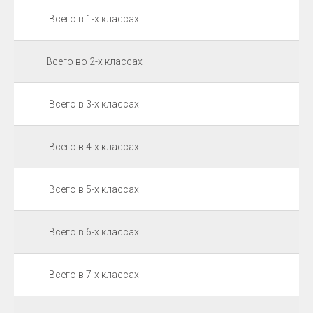
Всего в 1-х классах
Всего во 2-х классах
Всего в 3-х классах
Всего в 4-х классах
Всего в 5-х классах
Всего в 6-х классах
Всего в 7-х классах